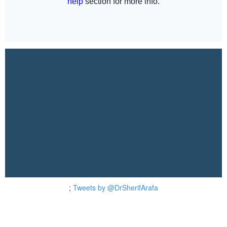
;
Tweets by @DrSherifArafa