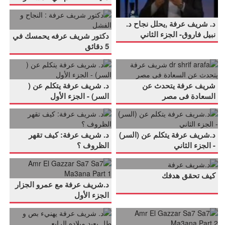
عرفة
في
عن
الجزء
دكتور
,يحلل
برنامج
.
د. شريف عرفة ,يحلل نجاح د.
النجاح
الأول
شريف
نجاح
90
نبيل فاروق- الجزء الثاني
دكتور شريف عرفه يحمسك في
عرفة
د.
دقيقة
5 دقائق
dr
د.
:
نبيل
-
.
.
shrif
شريف
النجاح
فاروق-
التحكم
شريف عرفة يتحدث عن
د. شريف عرفة يتكلم عن (
arafa
عرفة
و
الجزء
في
السعادة فى مصر
السر) - الجزء الأول
د.شريف
د.
شريف
يتكلم
الفشل
الثاني
المشاعر
.
.
عرفة
شريف
عرفة
عن
د.شريف عرفة يتكلم عن (السر)
د. شريف عرفة: كيف تقهر
يتكلم
عرفة:
يتحدث
(
- الجزء الثاني
الظروف ؟
د.شريف
Amr
عن
كيف
عن
السر)
.
.
كيف تحقق هدفك
عرفة
El
(السر)
تقهر
السعادة
-
د.شريف عرفة مع عمرو الجزار
Gazzar
-
الظروف
فى
الجزء
الجزء الأول
Amr
د.
Sa7
الجزء
؟
مصر
الأول
.
.