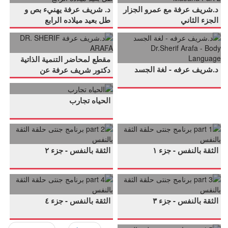
El
شريف
Sa7
الثاني
د.شريف عرفة مع عمرو الجزار
د. شريف عرفة يهنيء بص و
Gazzar
عرفة
Ma3ana
الجزء الثاني
طل بعيد ميلاده الرابع
د.شريف
د.شريف
Sa7
يهنيء
Part
.
.
عرفه
عرفة
Sa7
بص
1
مقطع لمحاضر التنمية الذاتية
-
د.شريف عرفه - لغة الجسد
DR.
Ma3ana
و
دكتور شريف عرفة عن
التواصل
الحياه
لغة
SHERIF
Part
طل
.
الحياه تجارب
تجارب
الجسد
ARAFA
2
بعيد
Dr.Sherif
ميلاده
part
part
.
.
Arafa
الرابع
2
1
الثقة بالنفس - جزء ١
الثقة بالنفس - جزء ٢
-
برنامج
برنامج
Body
part
part
جنتى
جنتى
.
.
Language
4
3
حلقة
حلقة
الثقة بالنفس - جزء ٣
الثقة بالنفس - جزء ٤
برنامج
برنامج
الثقة
الثقة