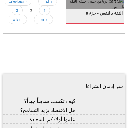
part
جنتى
جنتى
بالنفس
بالنفس
.
‹ previous
« first
5
حلقة
حلقة
3
2
1
الثقة بالنفس - جزء ٥
برنامج
الثقة
الثقة
last »
next ›
جنتى
بالنفس
بالنفس
حلقة
الثقة
بالنفس
سر إدمان الشراء!
كيف تكسب صديقاًً جيداً؟
هل الاقتصاد يزيد التسامح؟
علموا أولادكم السعادة
قدرات ذهنية خارقة للبيع