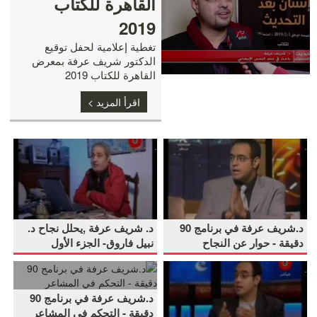
250486579209373
القاهرة للكتاب
4544526711885934027
2019
n
تغطية إعلامية لحفل توقيع
الدكتور شريف عرفة بمعرض
القاهرة للكتاب 2019
اقرأ المزيد >
Pages
د.شريف
د.
.
.
عرفة
شريف
في
عرفة
برنامج
,يحلل
د.شريف عرفة في برنامج 90
د. شريف عرفة ,يحلل نجاح د.
90
نجاح
دقيقة - حوار عن النجاح
نبيل فاروق- الجزء الأول
دقيقة
د.
د.
د.شريف
.
.
-
نبيل
شريف
عرفة
د.شريف عرفة في برنامج 90
حوار
فاروق-
دقيقة - التحكم في المشاعر