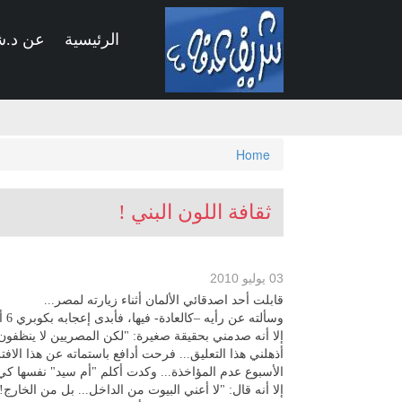
Skip
to
الرئيسية
عن د.
main
content
You
Home
are
here
ثقافة اللون البني !
03 يوليو 2010
قابلت أحد اصدقائي الألمان أثناء زيارته لمصر...
وسألته عن رأيه –كالعادة- فيها، فأبدى إعجابه بكوبري 6 أكتوبر.. "آه والله العظيم"؛ مما أشعرني بالفخر غير المتوقع..
إلا أنه صدمني بحقيقة صغيرة: "لكن المصريين لا ينظفون 
أذهلني هذا التعليق... فرحت أدافع باستماته عن هذا الافت
الأسبوع عدم المؤاخذة... وكدت أكلم "أم سيد" نفسها ك
إلا أنه قال: "لا أعني البيوت من الداخل... بل من الخارج!