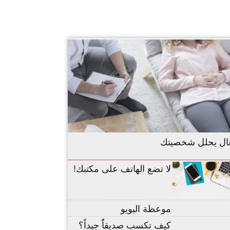
ال يحلل شخصيتك
لا تضع الهاتف على مكتبك!
موعظة اليويو
كيف تكسب صديقاًً جيداً؟