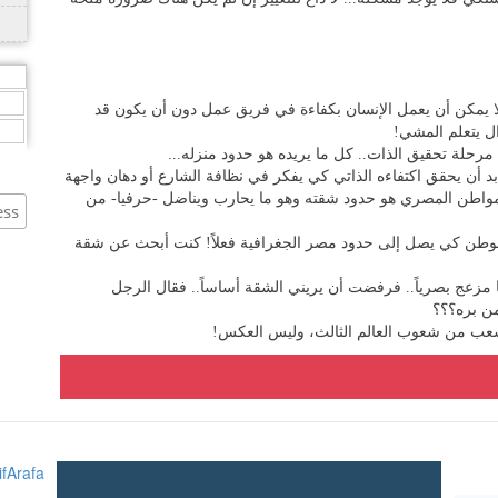
,
,
فلا يمكن أن يعمل الإنسان بكفاءة في فريق عمل دون أن يكون قد
,
ل يتعلم المشي!
 مرحلة تحقيق الذات.. كل ما يريده هو حدود منزله...
لابد أن يحقق اكتفاءه الذاتي كي يفكر في نظافة الشارع أو دهان واجهة
لمواطن المصري هو حدود شقته وهو ما يحارب ويناضل -حرفيا- من
لوطن كي يصل إلى حدود مصر الجغرافية فعلاً! كنت أبحث عن شقة
زعج بصرياً.. فرفضت أن يريني الشقة أساساً.. فقال الرجل
من بره؟؟؟
نا شعب من شعوب العالم الثالث، وليس العكس!
fArafa