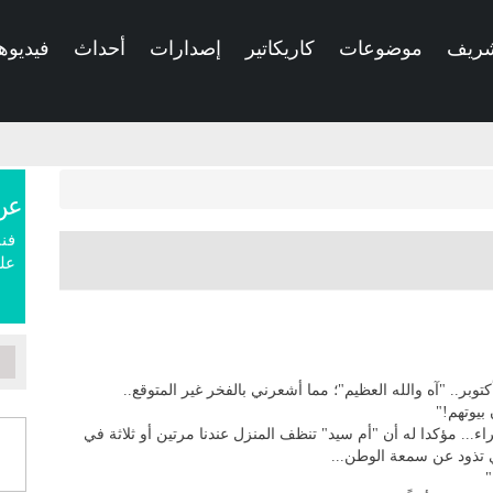
شريف
موضوعات
كاريكاتير
إصدارات
أحداث
فيديوه
عن
فنا
علم
بيوتهم!"
راء... مؤكدا له أن "أم سيد" تنظف المنزل عندنا مرتين أو ثلاثة في
ي تذود عن سمعة الوطن...
"