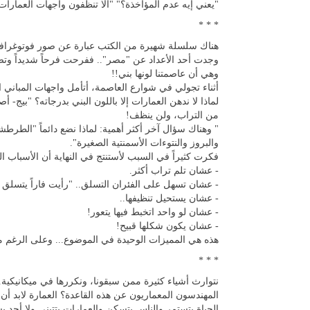
"يعني إيه عدم المؤاخذة؟" "ألا تنظفون واجهات العمارات و
* * *
هناك سلسلة شهيرة من الكتب عبارة عن صور فوتوغرافية 
وجدت أحد الأعداد عن "مصر".. ففرحت فرحاً شديداً وتص
وهي أن عاصمتنا لونها بني!!
أثناء تجولي في شوارع العاصمة، أتأمل واجهات المباني ا
لماذا لا ندهن العمارات إلا باللون البني بدرجاته؟ "بيج- 
من التراب، ولن ينظف!
" وهناك سؤال آخر أكثر أهمية: لماذا نضع دائماً "الطر
والبروز والنتوءات الأسمنتية الصغيرة".
فكرت كثيراً في السبب لأستنتج في النهاية أن الأسباب ا
- عشان تلم تراب أكثر.
- عشان تسهل على الفئران التسلق.. "رأيت فاراً يتسلق م
- عشان يستحيل تنظيفها..
- عشان لو واحد اتخبط فيها يتعور!
- عشان يكون شكلها قبيح!
هذه هي المميزات الوحيدة في الموضوع... وعلى الرغم 
* * *
نتوارث أشياء كثيرة ممن سبقونا، ونكررها في ميكانيكية...
المهندسون المعماريون عن هذه القاعدة؟ العمارة لابد أن ت
الحياة بتستمر والناس بتسكن والعمارات بتتبني ولا أحد ي