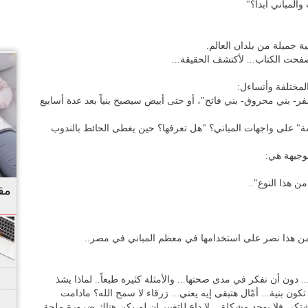
المباني أبداً؟"
جميلة من بلدان العالم.
فحت الكتاب... لأكتشف الحقيقة...
لمختلفة وأتساءل:
أصفر- بني محروق- بني فاتح"، أو حتى أبيض سيصبح بنياً بعد عدة أسابيع
طشة" على واجهات المباني؟ "هل تعرفها؟ حين يغطى الحائط بالندوب
لوجيهة هي:
ن هذا النوع"..
مق
من هذا نصر على استخدامها في معظم المباني في مصر..
 دون أن نفكر في مدى صحتها... والأمثلة كثيرة طبعاً.. لماذا يشذ
كون بنية... أمّال هتبقى إيه يعني... زرقاء لا سمح الله؟ مادامت
شتكي فلا يوجد مشكلة... لا داع للتغيير إن لم يكن هناك ضرورة ملحة