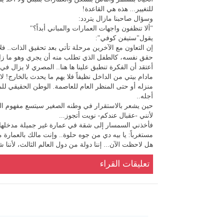
للتغيير... هذه هي القاعدة!
وسؤال صاحبنا مازال يتردد:
"ألا تنظفون واجهات العمارات والمباني أبداً؟"
يقول"ستيفن كوفي":
إن التعاون مع الآخرين مرحلة تأتي بعد تحقيق الذات.. 
حقق نفسه، كالطفل الذي تطلب منه أن يجري وهو ما زا
أعتقد أن الفكرة تنطبق علينا ها هنا.. المصري لا يزال في
مادام بيتي من الداخل نظيفاً فلا يهم ما يحدث بالخارج! 
منزله أو حتى المنظر العام للعاصمة. الوطن الحقيقي ل
أجله..
حين يشعر بالاستقرار في وطنه الصغير سيتسع مفهوم ا
لأنني -عقبال عندكم- نويت أتجوز...
فأخذني السمسار إلى شقة في عمارة غير جميلة مدخلها م
مستغرباً: يا بيه دي من جوه حلوة.. وإنت مالك بالعمارة 
هل لاحظت الآن... إننا دولة من دول العالم الثالث، لأن
تعليقات القراء