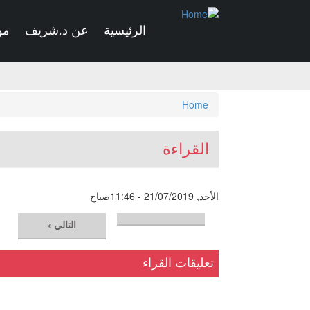
Skip
to
الرئيسية
عن د.شريف
مو
main
content
You
Home
are
here
القراءة
الأحد, 21/07/2019 - 11:46صباح
التالي ›
تعليقات القراء