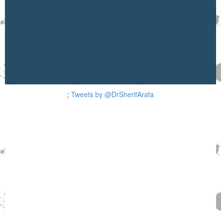
;
Tweets by @DrSherifArafa