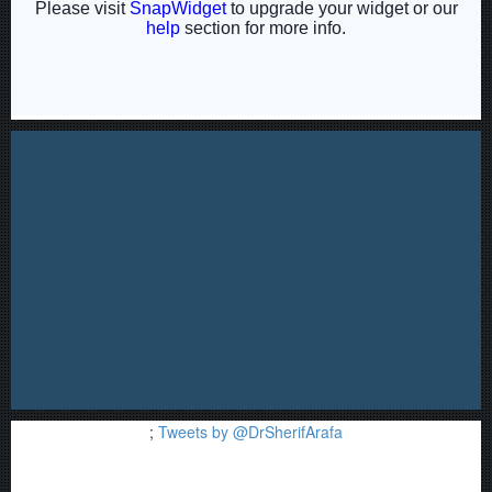
;
Tweets by @DrSherifArafa