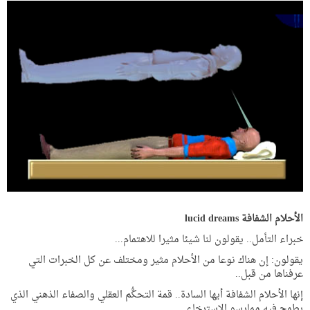
الأحلام الشفافة lucid dreams
خبراء التأمل.. يقولون لنا شيئا مثيرا للاهتمام...
يقولون: إن هناك نوعا من الأحلام مثير ومختلف عن كل الخبرات التي
عرفناها من قبل..
إنها الأحلام الشفافة أيها السادة.. قمة التحكُّم العقلي والصفاء الذهني الذي
يطمح فيه ممارسو الاسترخاء..