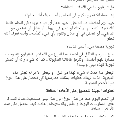
هل تعرفون ما هي الأحلام الشفافة؟
إنها ببساطة: (حين تكون في الحلم, وأنت تعرف أنك تحلم!)
حين ترى أحلامك من الداخل.. حين تفعل أي شيء تريده في الحلم طالما
أنك تعرف أنه حلم.. يمكنك أن تطير في الهواء أو تقابل أي شخص من
الماضي.. أن تعيش في أي مكان وتقوم بأي شيء تَمنَّيته.. وأنت تعرف أنك
تحلم!
تجربة ممتعة هي.. أليس كذلك؟
يبالغ ممارسو التأمُّل في أهمية هذا النوع من الأحلام.. فيقولون إنه وسيلة
ممتازة لفهم أنفسنا.. وتفريغ طاقاتنا المكبوتة.. كما أنه شيء رائع أن تعيش
تجربة كهذه بيني وبينك!
البعض منا حدث له شيء كهذا من قبل.. والبعض الآخر لم يَعِش هذه
التجربة.. لذلك فهناك خطوات يمكنك ممارستها كي تحصل على هذا النوع
من الأحلام العجيبة.
خطوات التهيئة للحصول على الأحلام الشفافة
كي تحلم اليوم حلما من هذا النوع؛ فإن هذا ليس مستحيلا..هناك كتب لا
تنتهي لممارسات اليوجا والتأمل والاسترخاء, تعلمك كيف تحصل على هذه
الأحلام الشفافة ..