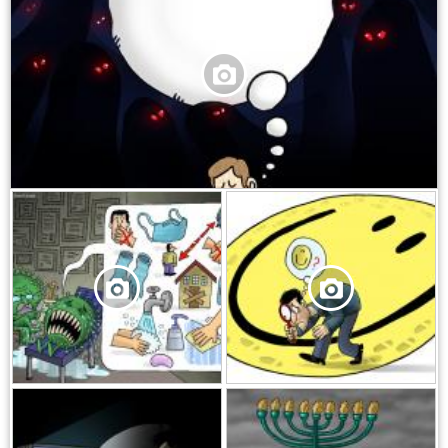
,
,
,
,