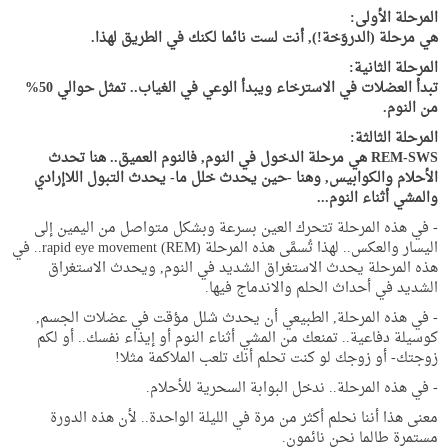
المرحلة الأولى:
هي مرحلة (الدروَخة!), أنت لست نائما لكنك في الطريق لهذا.
المرحلة الثانية:
تبدأ العضلات في الاسترخاء ويبدأ الوعي في الغياب.. تمثل حوالي 50%
من النوم.
المرحلة الثالثة:
REM-SWS هي مرحلة الدخول في النوم, فالنوم العميق.. هنا تحدث
الأحلام والكوابيس, وهنا -حين يحدث خلل ما- يحدث التبول اللاإرادي
والمشي أثناء النوم...
- في هذه المرحلة تتحرك العين بسرعة وبشكل متواصل من اليمين إلى
اليسار والعكس.. لهذا تُسمَّى هذه المرحلة (rapid eye movement (REM.. في
هذه المرحلة يحدث الاستغراق الشديد في النوم, ويحدث الاستغراق
الشديد في أحداث الحلم والاندماج فيها.
- في هذه المرحلة, الطبيعي أن يحدث شلل مؤقت في عضلات الجسم,
كوسيلة دفاعية.. تمنعك من المشي أثناء النوم أو إيذاء نفسك.. أو لكم
زوجتك- أو زوجك لو كنت تحلم أنك تلعب الملاكمة مثلا!
- في هذه المرحلة.. ندخل البوابة السحرية للأحلام.
معنى هذا أننا نحلم أكثر من مرة في الليلة الواحدة.. لأن هذه الدورة
مستمرة طالما نحن نائمون.