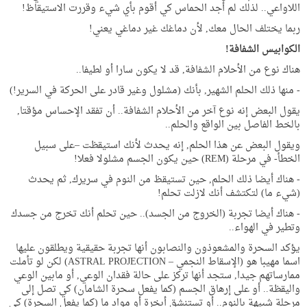
اللاواعي.. لذلك لم أجد الحماس كي أقوم بأي شيء وقررت الاستيقاظ!
ربما يختلف الحال معك, لأن دماغك غير دماغي يعني!
الكوابيس الشفافة!
هناك نوع من الأحلام الشفافة, قد لا يكون سارا أو لطيفا..
- منها ذلك الحلم الشهير, بأنك (مشلول وغير قادر على الحركة في السرير!)
يقول البعض إنه نوع آخر من الأحلام الشفافة.. أن تفقد الإحساس مؤقتا,
بالخط الفاصل بين الواقع والحلم..
ويقول البعض عن هذا الحلم, إنه يحدث لأنك استيقظت –على سبيل
الخطأ- في مرحلة (REM) حين يكون الجسم مشلولا فعلا!
- هناك أيضا ذلك الحلم, حين تستيقظ من النوم في سريرك, ثم يحدث
(شيء ما) لتكتشف أنك لازلت تحلم!
- هناك أيضا تجربة (الخروج من الجسد).. حين تحلم أنك تخرج من جسدك
وتطير في الهواء..
يؤكد السحرة والمشعوذون والنصابون أنها تجربة حقيقية ويطلقون عليها
اسما مهيبا هو (الإسقاط النجمي – ASTRAL PROJECTION) لكن لو تأملت
ممارساتهم جيدا, ستجد أنها تركز على حالة فقدان الوعي, أو مابين الوعي
واليقظة.. أو على إرهاق الجسم (كما يفعل سحرة الشامان) كي تصل إلى
مرحلة شبيهة بالنوم.. أو تستنشق أبخرة أو مواد ما (كما يفعل السحرة) كي