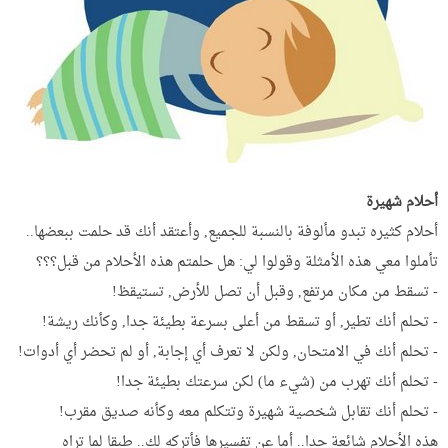
أحلام شهيرة
أحلام كثيره تبدو مألوفة بالنسبة للجميع, وأعتقد أنك قد حلمت ببعضها..
تأملوا معي هذه الأمثلة وقولوا لي: هل حلمتم هذه الأحلام من قبل؟؟؟
- تسقط من مكان مرتفع, وقبل أن تصل للأرض, تستيقظ!
- تحلم أنك تطير, أو تسقط من أعلى بسرعة بطيئة جدا, وكأنك ريشة!
- تحلم أنك في الامتحان, ولكن لا تعرف أي إجابة, أو لم تحضر أي أدوات!
- تحلم أنك تهرب من (شيء ما) لكن سرعتك بطيئة جدا!
- تحلم أنك تقابل شخصية شهيرة وتتكلم معه وكأنه صديق مقرب!
هذه الأحلام شائعة جدا.. أما عن تفسيرها فأتركه لك.. طبقا لما تراه