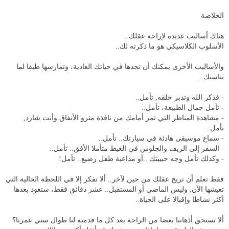
الخلاصة
هناك أساليب عديدة لإراحة عقلك..
الأسلوب الكلاسيكي هو ما ذكرته لك..
والأساليب الأخرى يمكنك أن تجدها في حياتك العادية، وتمارسها طبقا لما
يناسبك..
- فذكر الله وتدبر خلقه, تأمل..
- تأمل جمال الطبيعة، تأمل..
- مشاهدة المناظر التي تمر أمامك من نافذة مترو الأنفاق وأنت شارد,
تأمل..
- سماع موسيقى هادئة في سيارتك.. تأمل..
- السفر إلى الريف والجلوس في الغيط متأملا الأفق.. تأمل..
- وكذلك تأمل وجه حبيبتك ..أو مداعبة طفل رضيع.. تأمل!
فقط تعلم أن تريح عقلك من حين لآخر.. ألا تفكر إلا في اللحظة الحالية التي
تعيشها الآن, وليس الماضي أو المستقبل.. عشر دقائق فقط، ستعود بعدها
أكثر نشاطا وإقبالا على الحياة..
ألا تستحق أذهاننا بعضا من الراحة بعد كل ما قدمته لنا طوال سني عمرنا؟