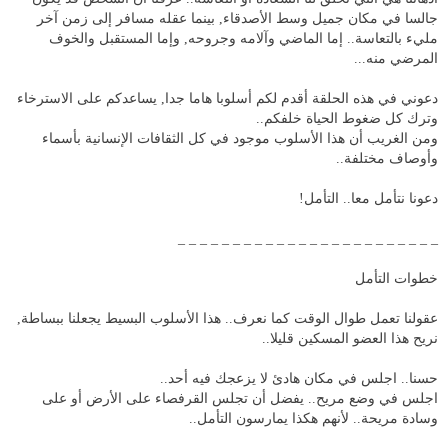
جالسا في مكان جميل وسط الأصدقاء, بينما عقله مسافر إلى زمن آخر
مليء بالتعاسة.. إما الماضي وآلامه وجروحه, وإما المستقبل والخوف
المرضي منه...
دعوني في هذه الحلقة أقدم لكم أسلوبا هاما جدا, يساعدكم على الاسترخاء
وترك كل ضغوط الحياة خلفكم..
ومن الغريب أن هذا الأسلوب موجود في كل الثقافات الإنسانية بأسماء
وأوصاف مختلفة..
دعونا نتأمل معا.. التأمل!
_ _ _ _ _ _ _ _ _ _ _ _ _ _ _ _ _ _ _ _ _ _ _ _
خطوات التأمل
عقولنا تعمل طوال الوقت كما نعرف.. هذا الأسلوب البسيط يجعلنا ببساطة,
نريح هذا العضو المسكين قليلا..
حسنا.. اجلس في مكان هادئ لا يزعجك فيه أحد..
اجلس في وضع مريح.. يفضل أن تجلس القرفصاء على الأرض أو على
وسادة مريحة.. لأنهم هكذا يمارسون التأمل..