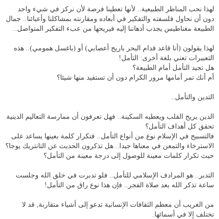
لهذا نحب المناظر الطبيعية.. لأنها تعطينا فرصة لأن نركز في شيء واحد
دون أن نحاول فلسفته والتفكير في أبعاده ومقارنته بمشاكلنا وأعبائنا.. جمال
الطبيعة مغناطيس يجذب أذهاننا إليه فيريحها من عبء التفكير المتواصل..
لهذا يقولون (أنا قاعد قدام البحر باريح أعصابي) أو (باغسل همومي).. هذه
التعبيرات تعني بلغة أخرى: التأمل!
هل تجيد التأمل أمام الطبيعة؟
أم أنك تمر أمامها مرور الكرام دون أن تستفيد منها شيئا؟
التدين والتأمل..
الدين يريح القلب ويعطيه السكينة.. فهل تعرفون أن ممارسة التعاليم الدينية
تحقق كل أهداف التأمل؟
فالتسبيح في الإسلام نوع من أنواع التأمل.. فتكرار كلمة بعينها يساعد على
الاسترخاء والتمعن في معناها جيدا.. هل تذكرون الحديث عن التانتريك يوجا؟
حيث تكرار كلمات معينة للوصول إلى درجة معينة من التأمل؟
التدبر.. هو المرادف الإسلامي للتأمل.. فلو تدبرت في خلق الله وجلست
ساعة تذكر الله بعد صلاة الفجر.. فإن هذا نوع راق من التأمل!
من الغريب أن معظم الثقافات الإنسانية تدعو إلى أشياء متقاربة, قد لا
تختلف إلا في أسمائها.