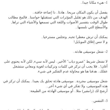
1- هيء مكانا جيدا..
يفضل أن يكون المكان مريحا.. هادئا.. ذا إضاءة خافتة..
الهدف من ذلك هو تقليل المؤثرات التي تستقبلها حواسنا.. فالمخ مطالب
طوال الوقت بتفسير الأصوات واللغة التي نسمعها والأشياء التي نراها,
والأسطح التي نلمسها..
يمكنك أن ترش معطرا تحبه, وتجلس مسترخيا..
و لا تنس إغلاق الموبايل!
2- شغل موسيقى هادئة..
لا تشغل شريط "عمرو دياب" الأخير.. ليس لأنه سيء, لكن لأنه يحتوي على
أغان!.. فلا يجب أن تركز في كلمات وتركيبات لغوية ومعاني ستشغل
عقلك.. هدفنا هنا هو محاولة عدم التفكير في شيء.
شغل موسيقى مجردة.. موسيقى هادئة تحلق بك بعيدا.. يمكنك أن تركز في
هذه الموسيقى، ولا تفكر في أي شيء آخر..
أرشح لك (زامفير) مثلا.. أو موسيقى الهادئة من الطبيعة:
3- التنفس..