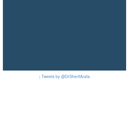
;
Tweets by @DrSherifArafa