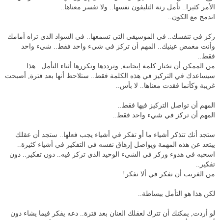
الأمر كثيرا.. تأمل رنة التليفون نفسها.. ولا تفسر معناها..
اندمج مع الكون..
ركز في تنفسك.. في الموسيقى التي تسمعها.. في السواد الذي تراه أمامك
وأنت مغمض عينيك.. المهم أن تركز في شيء واحد فقط.. شيء واحد
فقط..
من الممكن أن تختار كلمة إيجابية, وترددها وتكررها أثناء التأمل.. هذا
سيساعدك في التركيز في هذه الكلمة فقط.. ستلاحظ أنها بعد فترة, أصبحت
غريبة وكأنما فقدت معناها.. لا بأس..
المهم أن تواصل التركيز فيها فقط..
المهم أن تركز في شيء واحد فقط..
ستجد أنك تتذكر أشياء ما أو تفكر في أشياء يجب فعلها.. ستجد أن عقلك
يبتعد عن هذه المهمة ويواصل إرهاق نفسه في التفكير في أشياء كثيرة..
اسحبه في هدوء وركز في الشيء الوحيد الذي تركز فيه.. دون تفكير.. دون
تفكير..
من الغريب أن نفكر في ألا نفكر!
لكن هذا هو التأمل ببساطة..
لو أردت, يمكنك أن تترك لعقلك العنان بعد فترة.. دعه يفكر فيما يشاء دون