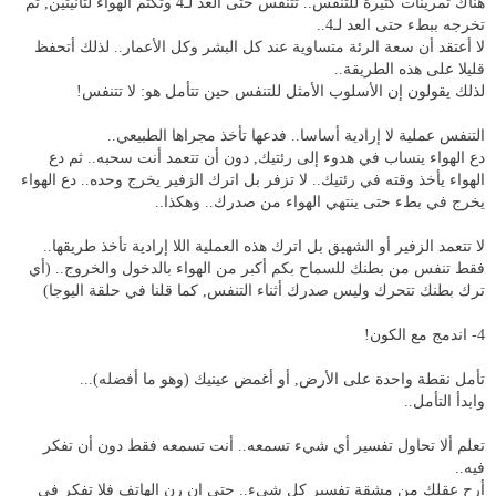
هناك تمرينات كثيرة للتنفس.. تتنفس حتى العد لـ4 وتكتم الهواء لثانيتين, ثم
تخرجه ببطء حتى العد لـ4..
لا أعتقد أن سعة الرئة متساوية عند كل البشر وكل الأعمار.. لذلك أتحفظ
قليلا على هذه الطريقة..
لذلك يقولون إن الأسلوب الأمثل للتنفس حين تتأمل هو: لا تتنفس!
التنفس عملية لا إرادية أساسا.. فدعها تأخذ مجراها الطبيعي..
دع الهواء ينساب في هدوء إلى رئتيك, دون أن تتعمد أنت سحبه.. ثم دع
الهواء يأخذ وقته في رئتيك.. لا تزفر بل اترك الزفير يخرج وحده.. دع الهواء
يخرج في بطء حتى ينتهي الهواء من صدرك.. وهكذا..
لا تتعمد الزفير أو الشهيق بل اترك هذه العملية اللا إرادية تأخذ طريقها..
فقط تنفس من بطنك للسماح بكم أكبر من الهواء بالدخول والخروج.. (أي
ترك بطنك تتحرك وليس صدرك أثناء التنفس, كما قلنا في حلقة اليوجا)
4- اندمج مع الكون!
تأمل نقطة واحدة على الأرض, أو أغمض عينيك (وهو ما أفضله)...
وابدأ التأمل..
تعلم ألا تحاول تفسير أي شيء تسمعه.. أنت تسمعه فقط دون أن تفكر
فيه..
أرح عقلك من مشقة تفسير كل شيء.. حتى إن رن الهاتف فلا تفكر في