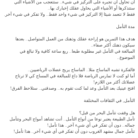
أن تحاول أن تجبره على التركيز في شيء.. ستتعجب من الأشياء التي
ستتذكرها أو الأشياء التي يحاول عقلك إخبارك بها..
فقط لا تتعمد شيئا إلا التركيز في شيء واحد فقط.. ولا تفكر في شيء آخر.
مدة التأمل
هدف هذا التمرين هو إراحة عقلك وذهنك من العمل المتواصل.. بعدها
سيكون ذهنك أكثر صفاء..
المبالغة في التأمل غير مطلوبة طبعا.. ربع ساعة كافية ولا تبالغ في
الموضوع..
فالفكرة تشبه الماساج مثلا.. الماساج يريح عضلات الرياضيين..
أما لو كنت لا تمارس الرياضة فلا داع للمبالغة في المساج كي لا ترتاح
عضلاتك أكثر من اللازم!
افتح عينيك بعد التأمل وعد لما كنت تقوم به.. وصدقني.. ستلاحظ الفرق!
التأمل, في الثقافات المختلفة
هل وقفت تتأمل البحر من قبل؟
تأمل الطبيعة يعتبر نوعا من أنواع التأمل.. أنت تشاهد أمواج البحر وتتأمل
جماله.. دون أن تفكر في أي شيء آخر.. هذا تأمل!
تتأمل جمال مشهد الغروب دون أن تفكر في أي شيء آخر.. هذا تأمل!