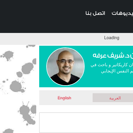
ديوهات
اتصل بنا
Loading
 د. شريف عرفه
ن كاريكاتير و باحث في
 النفس الإيجابي
العربية
English