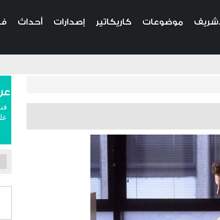
.شريف
موضوعات
كاريكاتير
إصدارات
أحداث
في
عن
فنا
علم