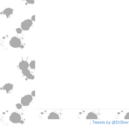
;
Tweets by @DrSheri