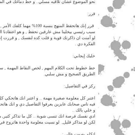
نحو الموضوع عشان تلاقيه مسلي.. و حط دماغك في الم
قرر:
قرر إنك هاتحفظ المنهج بنسبة 100% مهما كلفك الأمر , و ذاكر بهذه العقلية و انت مصمم إن : يا انا يا الأمتحان بقى !
سبب رئيسي بيخلينا مش عارفين نحفظ , و هو اعتقادنا الد
لو آمنت ان ذاكرتك قوية و قلت كده لنفسك , و قررت إن
الفكرة دي .
خليك إيجابي:
حط خطوط تحت الكلام المهم , لخص النقاط المهمة , س
الطريق الصحيح و مش سلبي.
ركز في التفاصيل:
اعتبر كل معلومة صغيرة مهمة .. و اعتبر انك هاتحكي كل
فيه ناس صحابك عايزين يعرفوا التفاصيل دي و انك هاتحكي
و خلي بالك ..
ادي نفسك فرصة انك تنسى شوية .. كل ما تذاكر كتير,
لكن لو مذاكر قليل, لو نسيت معلومة واحدة هاتروح في أ
اتكلم بصوت عالي :