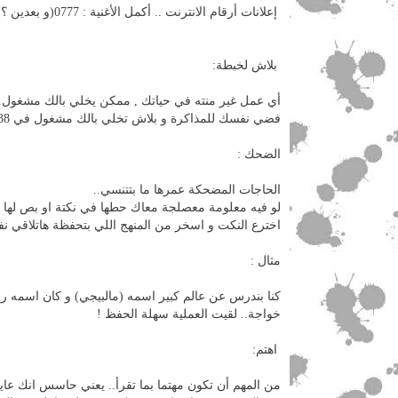
إعلانات أرقام الانترنت .. أكمل الأغنية : 0777(و بعدين ؟)
بلاش لخبطة:
أي عمل غير منته في حياتك , ممكن يخلي بالك مشغول..
فضي نفسك للمذاكرة و بلاش تخلي بالك مشغول في 5638 حاجة !
الضحك :
الحاجات المضحكة عمرها ما بتتنسي..
لو فيه معلومة معصلجة معاك حطها في نكتة او بص لها ك
اخترع النكت و اسخر من المنهج اللي بتحفظة هاتلاقي نف
مثال :
كنا بندرس عن عالم كبير اسمه (مالبيجي) و كان اسمه 
خواجة.. لقيت العملية سهلة الحفظ !
اهتم:
من المهم أن تكون مهتما بما تقرأ.. يعني حاسس انك عا