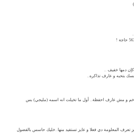
إن دمها خفيف ..
سك بتحبه و عارف تذاكره..
رخم و مش عارف احفظة.. أول ما تخيلت انه اسمه (مليجي) بس
يز تعرف المعلومة دي فعلا و عايز تستفيد منها..خليك حاسس بالفضول