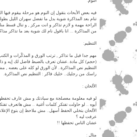
النوم:
فيه بعض الأبحاث بتقول إن النوم هو مرحلة بيقوم فيها ا
تنام بعد المذاكرة شوية بدل ما تفضل سهران الليل بطو
الراحة مهمة و لازم تذاكر و انت مركز , و تنال قسط م
من المذاكرة ... انا باقول نام لك شوية بعد ما تذاكر مذاك
التنظيم:
مهم جدا قبل ما تذاكر , ترتب الورق و المذكّرات و الك
(حجم) كل مادة..عشان تعرف بالضبط فاضل لك إيه و ذاك
التنظيم نص المذاكرة.. لأن الورق لو كله على بعضه , 
راسك من رجليك.. خليك فاكر : التنظيم نص المذاكرة.
الألحان :
لو فيه معلومة معصلجة مع سيادتك و مش عارف تحفظها, 
أيوه .. لو حاولت تفتكر كلمات أغنية .. مش هاتعرف تفتكر
الألحان بتخلي الحفظ أسهل.. مش ملاحظ إن بتوع الإعلانا
عرفت ليه ؟
عشان الناس تحفظها !!
مثال :