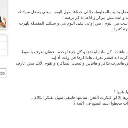
لعقل بتثبيت المعلومات إللي خدناها طول اليوم .. يعني يفضل سيادتك
له و انت مش مركز و قاعد تذاكر برضه !
ناسب من النوم.. بس إوعى يبقى النوم هي و سيلتك المفضلة للهرب
رة كتيرة..
,
,
,
تب بتاعتك.. كل مادة لوحدها و كل جزء لوحده.. عشان تعرف بالضبط
رت ايه فتقدر تعرف هاتذاكرها في وقت أد إيه.
مش هاتعرف تذاكر و هاتيأس و تسيب المذاكرة و تقوم..لأنك مش عارف
غنيها !
ها إلا لو افتكرت اللحن, ساعتها هايبقى سهل تفتكر الكلام ..
ت بيحطوا اسم المنتج في أغنية ؟