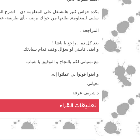
بكده حواس كتير هاتشتغل على المعلومة دي .. اشرح المعل
سلبي للمعلومة, طلعها من جواك برضه -بأي طريقة- عش
المراجعة :
بعد كل ده .. راجع يا باشا !
و ابقى قابلني لو سؤال وقف قدام سيادتك.
مع تمنياتي لكم بالنجاح و التوفيق يا شباب...
و ابقوا قولوا لي عملتوا إيه.
تحياتي
د.شريف عرفة
تعليقات القراء