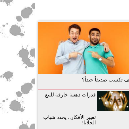
 تكسب صديقاًً جيداً؟
قدرات ذهنية خارقة للبيع
تغيير الأفكار.. يجدد شباب
الخلايا!