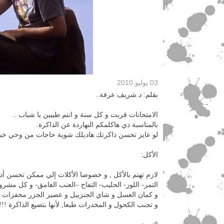
03 يوليو 2010
بقلم: د.شريف عرفة..
الامتحانات قربت و كل سنة و انتم طيبين يا شباب ..
بالمناسبة دي هاكلمكم النهاردة عن الذاكرة.
لو عايز تحسن ذاكرتك هاديلك شوية حاجات من وحي خبر
الأكل:
لازم تهتم بالأكل , و خصوصا الأكلات إلي ممكن تحسن أداء
التمر- اللوز- الحليب- التفاح –العنب الغامق- و كل مشروب
و كمان العسل و شاي الجنزبيل و عصير الجزر محفزات رائ
و تجنب الكحول و المخدرات طبعا, لأنها بتضيع الذاكرة !!!