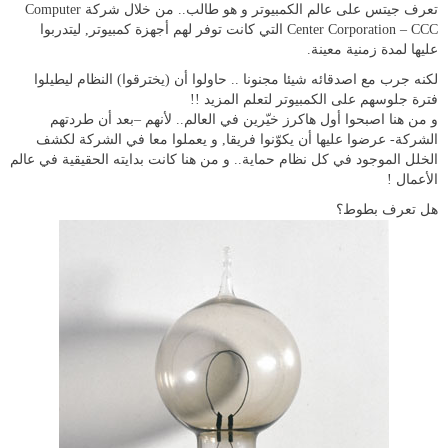
تعرف جيتس على عالم الكمبيوتر و هو طالب.. من خلال شركة Computer
Center Corporation – CCC التي كانت توفر لهم أجهزة كمبيوتر, ليتدربوا
عليها لمدة زمنية معينة.
لكنه جرب مع اصدقائه شيئا مجنونا .. حاولوا أن (يخترقوا) النظام ليطيلوا
فترة جلوسهم على الكمبيوتر لتعلم المزيد !!
و من هنا اصبحوا أول هاكرز خيّرين في العالم.. لأنهم –بعد أن طردتهم
الشركة- عرضوا عليها أن يكوّنوا فريقا, و يعملوا معا في الشركة لكشف
الخلل الموجود في كل نظام حماية.. و من هنا كانت بدايته الحقيقية في عالم
الأعمال !
هل تعرف بطوط؟