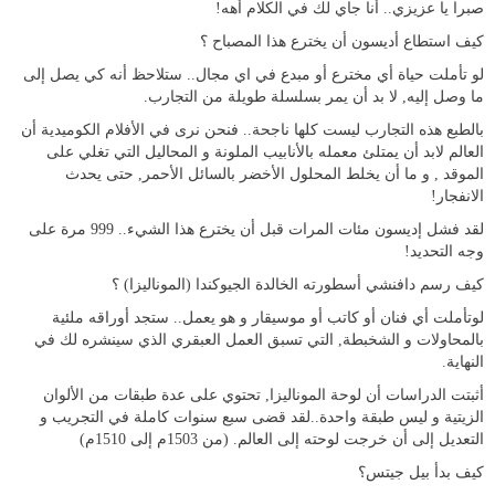
صبرا يا عزيزي.. أنا جاي لك في الكلام أهه!
كيف استطاع أديسون أن يخترع هذا المصباح ؟
لو تأملت حياة أي مخترع أو مبدع في اي مجال.. ستلاحظ أنه كي يصل إلى
ما وصل إليه, لا بد أن يمر بسلسلة طويلة من التجارب.
بالطبع هذه التجارب ليست كلها ناجحة.. فنحن نرى في الأفلام الكوميدية أن
العالم لابد أن يمتلئ معمله بالأنابيب الملونة و المحاليل التي تغلي على
الموقد , و ما أن يخلط المحلول الأخضر بالسائل الأحمر, حتى يحدث
الانفجار!
لقد فشل إديسون مئات المرات قبل أن يخترع هذا الشيء.. 999 مرة على
وجه التحديد!
كيف رسم دافنشي أسطورته الخالدة الجيوكندا (الموناليزا) ؟
لوتأملت أي فنان أو كاتب أو موسيقار و هو يعمل.. ستجد أوراقه ملئية
بالمحاولات و الشخبطة, التي تسبق العمل العبقري الذي سينشره لك في
النهاية.
أثبتت الدراسات أن لوحة الموناليزا, تحتوي على عدة طبقات من الألوان
الزيتية و ليس طبقة واحدة..لقد قضى سبع سنوات كاملة في التجريب و
التعديل إلى أن خرجت لوحته إلى العالم. (من 1503م إلى 1510م)
كيف بدأ بيل جيتس؟