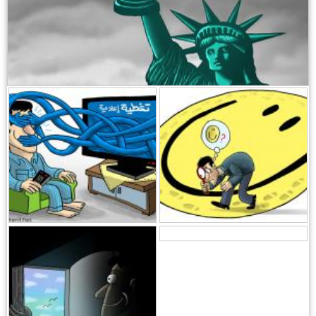
,
,
,
,