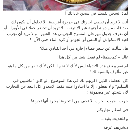
لماذا تسجن نفسك في سجن عاداتك ؟
أنت لا تريد أن تقضي اجازتك في جزيرة أفريقية.. لا تحاول أن يكون لك
صداقات من دولة أجنبية عبر الإنترنت.. لا تريد أن تحضر حفلا في الأوبرا.. أو
أن تعرف جدول مهرجان المسرح التجريبي هذا الشهر.. و لا تريد أن تجرب
لعبة الاسكواش أو التنس أو الجودو أو كرة الماء حتى الآن..!
هل سألت عن سعر قضاء إجازة في أحد الفنادق مثلا؟
غالبا – كمعظمنا- لم تفعل شيئا من كل هذا!
لم تقم ببعض هذه الأشياء ليس لأنك لا تحبها.. لكن لأنك تنفر من كل ما هو
غير مألوف بالنسبة لك!
كل العظماء الذين ذكرتهم لك في هذا الموضوع , لو كانوا "ماشيين في
السليم" و لا يفعلون إلا ما اعتادوا عليه فقط, لابتعدوا كل البعد عن التجارب
لأن نتيجتها غير مضمونة !
جرب.. جرب.. جرب..لا تخف من التجربة لمجرد أنها تجربة!
في انتظار تجاربكم..
و للحديث بقية...
د.شريف عرفة