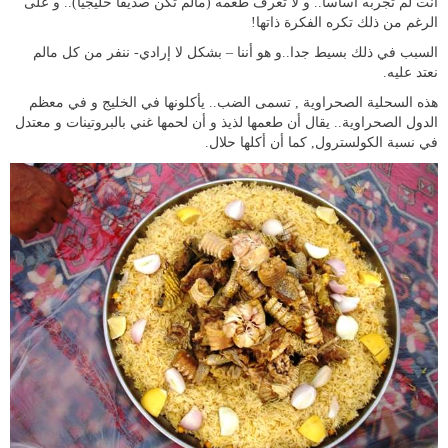
أنت لم تجربه أساسا.. و لا تعرف طعمه (مالم تكن صديقا خليجيا).. و على
الرغم من ذلك تكره الفكرة ذاتها!
السبب في ذلك بسيط جدا..و هو أننا – بشكل لا إرادي- ننفر من كل مالم
نعتد عليه.
هذه السحلية الصحراوية , تسمى الضب.. يأكلونها في الخليج و في معظم
الدول الصحراوية.. يقال أن طعمها لذيذ و أن لحمها غني بالبروتينات و معتدل
في نسبة الكولسترول, كما أن أكلها حلال.