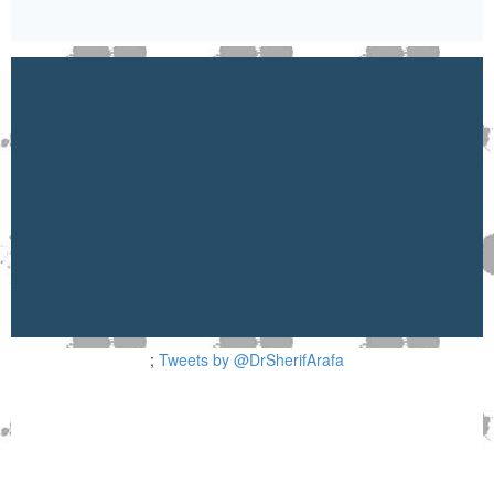
;
Tweets by @DrSherifArafa