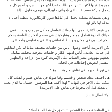
هذه الظاهرة لم تبدأ مع بداية الثورات العربية كما يظن البعض.. فقد كانت
موجودة قبلها لكنها انتشرت و طالت عددا أكبر من الناس، و أصبح كل منا
يحمل ماركة مسجلة: سلفي-إخواني - ليبرالي- قومي- فلول ...إلخ
و هي تصنيفات مضللة تحمل في ثناياها صورا كاريكاتورية نمطية أحيانا لا
علاقة لها بالواقع.
من عيوب الإنترنت هي أنها جعلتك تتواصل مع كل من هب و دب.. ففي
حياتك العادية تتعامل مع من يشاركونك في معظم أفكارك العامة، بحكم
أنكم تعيشون في مكان و وسط اجتماعي و ثقافي و تعليمي واحد تقريبا.
لكن الإنترنت أتاحت وصول أناس من خلفيات مختلفة تماما لم تكن لتقابلهم
في حياتك العادية.. أناس لديهم أفكار و خلفيات معرفية مختلفة تماما..
بعضهم مهووس بنشر الشتائم على الإنترنت كنوع من الإزاحة و التطهير
النفسي لتعويض إحباطاته في الحياة.
هل تورطت يوما في نقاش من هذا النوع ؟
هل اختلف معك شخص و قضيتم وقتا طويلا في نقاش عقيم و انقلب كل
منكما على الآخر في النهاية ؟ لهذا أكتب هذا الموضوع. حسنا.. ما الذي يجب
أن نفعله قبل أن ننخرط في نقاش على الإنترنت؟
أولا: اسأل نفسك:
========
هل المناقشة مع هذا الشخص تستحق كل هذا العناء أصلا؟