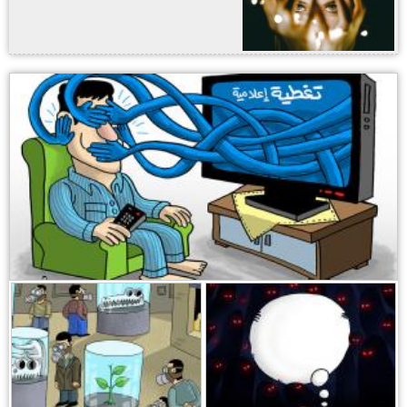
,
,
,