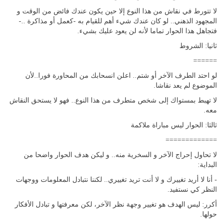
لا تتورط في نقاش من هذا النوع إلا حين يكون عندك فائض من الوقت و
المجهود الذهني.. لو كان عندك شيء أهم للقيام به -كعمل أو مذاكرة ..-
فتجاهل هذا الحوار تماما لأنه لن يعود عليك بشيء.
ثانيا: الشروط
======
لو احتد الطرف الآخر أو شتم.. اعلن انسحابك من المحاورة فورا..لأن
الموضوع لم يعد نقاشا.
لا تهبط بمستواك إلى شخص متطرف من هذا النوع.. فهو لا يستحق النقاش
معه.
ثالثا: الحوار ليس مباراة ملاكمة
=============
لا تحاول إحراج الآخر و السخرية منه.. و ليكن هدف الحوار واضحا من
البداية:
- أنا لا أريد تغييرك و لا أنت تريد تغييري.. لكننا نتبادل المعلومات ووجهات
النظر كي نستفيد.
أكرر: ليس الهدف هو تغيير وجهة نظر الآخر، لكن معرفتها و تبادل الأفكار
حولها.