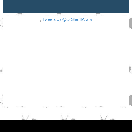
;
Tweets by @DrSherifArafa