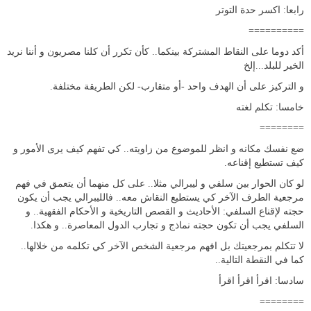
رابعا: اكسر حدة التوتر
==========
أكد دوما على النقاط المشتركة بينكما.. كأن تكرر أن كلنا مصريون و أننا نريد
الخير للبلد...إلخ
و التركيز على أن الهدف واحد -أو متقارب- لكن الطريقة مختلفة.
خامسا: تكلم لغته
========
ضع نفسك مكانه و انظر للموضوع من زاويته.. كي تفهم كيف يرى الأمور و
كيف تستطيع إقناعه.
لو كان الحوار بين سلفي و ليبرالي مثلا.. على كل منهما أن يتعمق في فهم
مرجعية الطرف الآخر كي يستطيع النقاش معه.. فالليبرالي يجب أن يكون
حجته لإقناع السلفي: الأحاديث و القصص التاريخية و الأحكام الفقهية.. و
السلفي يجب أن تكون حجته نماذج و تجارب الدول المعاصرة.. و هكذا.
لا تتكلم بمرجعيتك بل افهم مرجعية الشخص الآخر كي تكلمه من خلالها..
كما في النقطة التالية..
سادسا: اقرأ اقرأ اقرأ
========