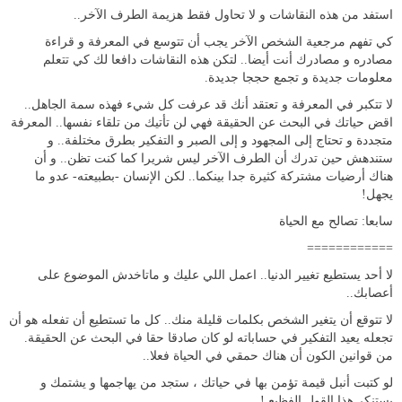
استفد من هذه النقاشات و لا تحاول فقط هزيمة الطرف الآخر..
كي تفهم مرجعية الشخص الآخر يجب أن تتوسع في المعرفة و قراءة
مصادره و مصادرك أنت أيضا.. لتكن هذه النقاشات دافعا لك كي تتعلم
معلومات جديدة و تجمع حججا جديدة.
لا تتكبر في المعرفة و تعتقد أنك قد عرفت كل شيء فهذه سمة الجاهل..
اقض حياتك في البحث عن الحقيقة فهي لن تأتيك من تلقاء نفسها.. المعرفة
متجددة و تحتاج إلى المجهود و إلى الصبر و التفكير بطرق مختلفة.. و
ستندهش حين تدرك أن الطرف الآخر ليس شريرا كما كنت تظن.. و أن
هناك أرضيات مشتركة كثيرة جدا بينكما.. لكن الإنسان -بطبيعته- عدو ما
يجهل!
سابعا: تصالح مع الحياة
============
لا أحد يستطيع تغيير الدنيا.. اعمل اللي عليك و ماتاخدش الموضوع على
أعصابك..
لا تتوقع أن يتغير الشخص بكلمات قليلة منك.. كل ما تستطيع أن تفعله هو أن
تجعله يعيد التفكير في حساباته لو كان صادقا حقا في البحث عن الحقيقة.
من قوانين الكون أن هناك حمقي في الحياة فعلا..
لو كتبت أنبل قيمة تؤمن بها في حياتك ، ستجد من يهاجمها و يشتمك و
يستنكر هذا القول الفظيع !