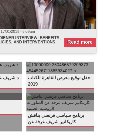
 17/01/2019 - 9:09am
Sun, 24/06/2018 - 7:5
DIENER INTERVIEW: BENEFITS,
HOW NOT TO BE Y
Read more
ICIES, AND INTERVENTIONS
10000000
.
250486579209373
حفل توقيع معرض القاهرة للكتاب
د.شريف عر
4544526711885934027
2019
n
برنامج
.
سياسي
فرنسي
برنامج سياسي فرنسي يناقش
كاريكاتير شريف عرفة عن
يناقش
المناورات الروسية الصينية