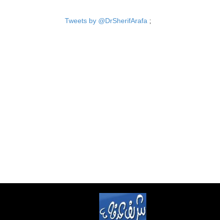
Tweets by @DrSherifArafa
;