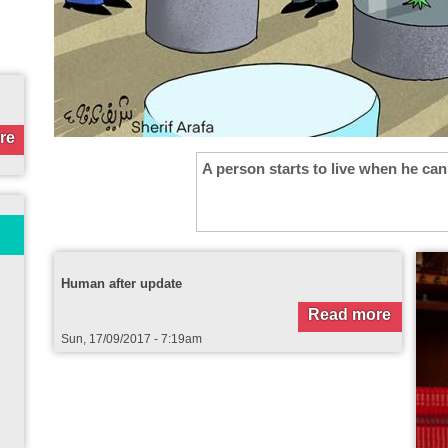
Cartoon Award
TV interview
re
Read more
Wed, 23/11/2022 - 6:43am
Wed, 23/11/2
A person starts to live when he can
More
Human after update
How t
Read more
Sun, 17/09/2017 - 7:19am
Thu, 2