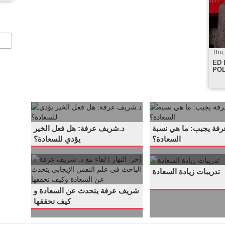
Thu,
ED 
POL
د.شريف
د.شريف
.
.
عرفة
عرفة:
فة يجيب: ما هي نسبة
د.شريف عرفة: هل فعل الخير
يجيب:
هل
السعادة؟
يؤدي للسعادة؟
ما
فعل
تدريبات
أخر_النهار
.
.
هي
الخير
تدريبات زيادة السعادة
|
زيادة
نسبة
يؤدي
السعادة
لقاء
شريف عرفة يتحدث عن السعادة و
كيف نحققها
السعادة؟
للسعادة؟
مع