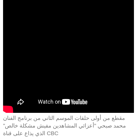
صبحي
يرشح
"كيف
تصبح
إنسانا؟"
مقطع من أولى حلقات الموسم الثاني من برنامج الفنان
محمد صبحي "أعزائي المشاهدين مفيش مشكلة خالص"
الذي يذاع على قناة CBC