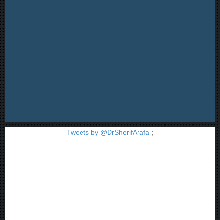
Tweets by @DrSherifArafa
;