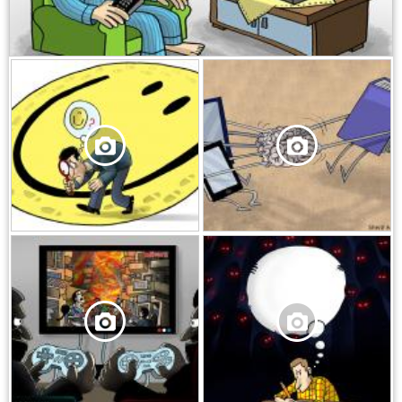
,
,
,
,