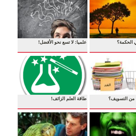
ي الحكمة؟
علميا: لا تسع نحو الأفضل!
من التسويف؟
طاقة العلم الزائف!