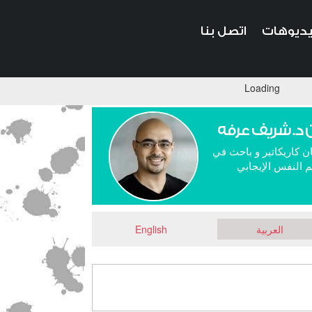
ديوهات
اتصل بنا
Loading
 د. شريف عرفه
ن كاريكاتير و باحث في
 النفس الإيجابي
العربية
English