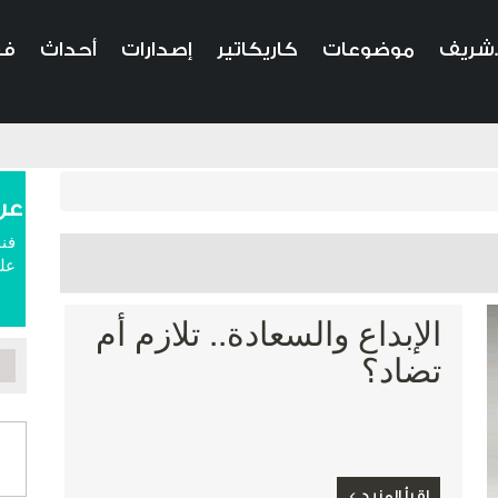
.شريف
موضوعات
كاريكاتير
إصدارات
أحداث
في
عن
فنا
علم
الإبداع والسعادة.. تلازم أم
تضاد؟
اقرأ المزيد >