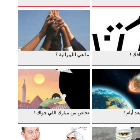
فك !
ما هي الليبرالية ؟
عد أيام !
تخلص من مبارك اللي جواك !