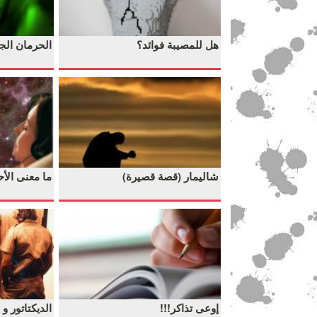
هل للمصيبة فوائد؟
الحرمان الج
شاليمار (قصة قصيرة)
ما معنى الأح
إوعى تذاكر!!!
الديكتاتور 