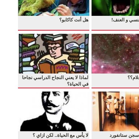
نسي و العنف!
هل أنت كاكابو؟
لام؟؟
لماذا لا يعني النجاح الدراسي نجاحا
في الحياة؟
و سجن ستانفورد
لا يأس مع الحياة.. لكن ازاي ؟