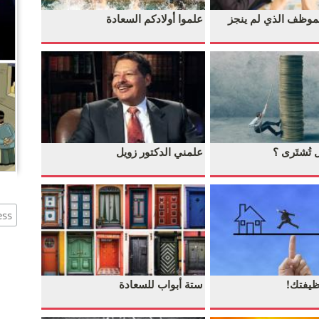
موظف الذي لم ينجز
علموا أولادكم السعادة
,
 تُشتَرى ؟
علمني الدكتور زويل
يفتك!
ستة أبواب للسعادة