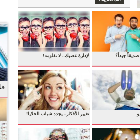
قاًً جيداً؟
لإدارة غضبك.. لا تقاومه!
هل 
و
تغيير الأفكار.. يجدد شباب الخلايا!