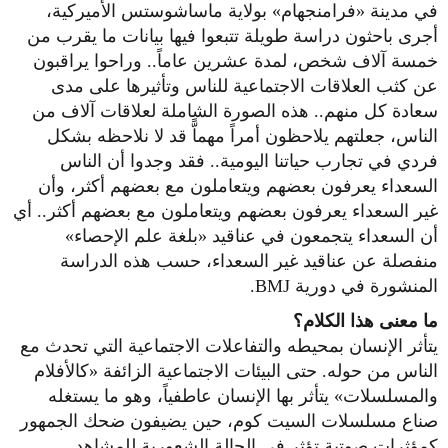
في مدينة «فرامنجهام» بولاية ماساشوستس الأميركية،
أجرى باحثون دراسة طويلة تتبعوا فيها بيانات ما يقرب من
خمسة آلاف شخص، لمدة عشرين عاماً.. وراحوا يراقبون
عن كثب العلاقات الاجتماعية للناس وتأثيرها على مدى
سعادة كل منهم.. هذه الصورة الشاملة لعلاقات آلاف من
الناس، جعلتهم يلاحظون أمراً مهماًّ قد لا نلاحظه بشكل
فردي في تجارب حياتنا اليومية.. فقد وجدوا أن الناس
السعداء يعرفون بعضهم ويتعاملون مع بعضهم أكثر، وأن
غير السعداء يعرفون بعضهم ويتعاملون مع بعضهم أكثر.. أي
أن السعداء يتجمعون في عناقيد «بلغة علم الإحصاء»
منفصلة عن عناقيد غير السعداء، حسب هذه الدراسة
المنشورة في دورية BMJ.
ما معنى هذا الكلام؟
يتأثر الإنسان بمحيطه والتفاعلات الاجتماعية التي تحدث مع
الناس من حوله. حتى البيئات الاجتماعية الزائفة «كالأفلام
والمسلسلات» يتأثر بها الإنسان عاطفياً، وهو ما يستغله
صناع مسلسلات السيت كوم، حين يضيفون ضحك الجمهور
كمؤثرات صوتية تؤثر في الحالة الشعورية للمشاهد..