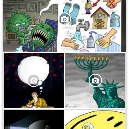
,
,
,
,