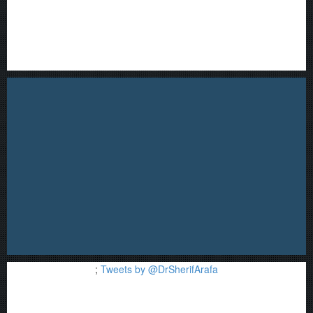
;
Tweets by @DrSherifArafa