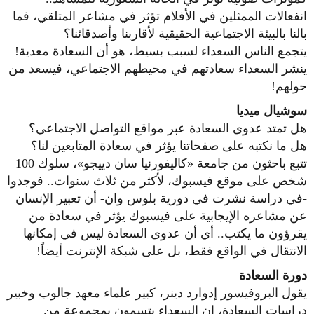
انفعالات الممثلين في الأفلام تؤثر في مشاعر المتلقي، فما
بالنا بالبيئة الاجتماعية الحقيقية لأقاربنا وأصدقائنا؟
يتجمع الناس السعداء لسبب بسيط، هو أن السعادة معدية!
ينشر السعداء سعادتهم في محيطهم الاجتماعي، فيسعد من
حولهم!
سوشيال ميديا
هل تمتد عدوى السعادة عبر مواقع التواصل الاجتماعي؟
هل ما نكتبه على صفحاتنا يؤثر في سعادة المتابعين لنا؟
تتبع باحثون من جامعة «كاليفورنيا سان دييجو»، سلوك 100
شخص على موقع فيسبوك، لأكثر من ثلاث سنوات.. فوجدوا
-في دراسة نشرت في دورية بلوس وان- أن تعبير الإنسان
عن مشاعره الإيجابية على فيسبوك يؤثر في سعادة من
يقرؤون ما يكتب.. أي أن عدوى السعادة ليس في إمكانها
الانتقال في الواقع فقط، بل على شبكة الإنترنت أيضاً!
دورة السعادة
يقول البروفيسور إدوارد دينر، كبير علماء معهد جالوب وخبير
دراسات السعادة، إن السعداء يتسمون بمجموعة من