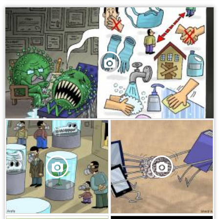
,
,
,