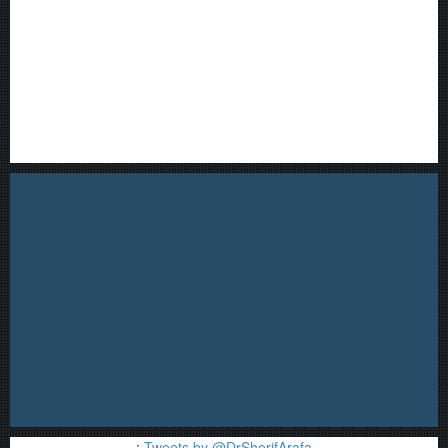
;
Tweets by @DrSherifArafa