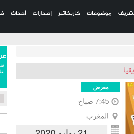
.شريف
موضوعات
كاريكاتير
إصدارات
أحداث
في
عن
فنا
قيا
علم
معرض
7:45 صباح
المغرب
21 يوليو 2020