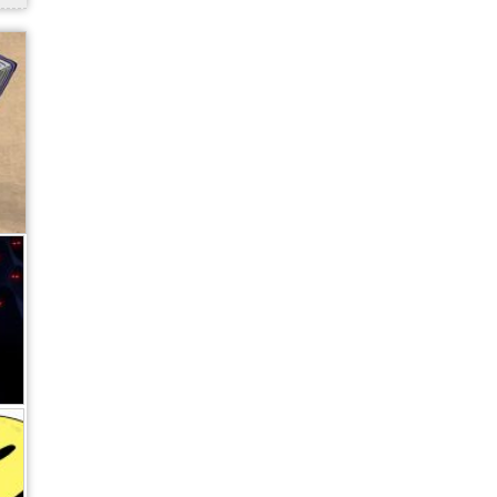
,
,
,