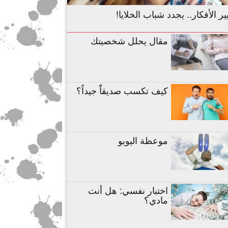
ير الأفكار.. يجدد شباب الخلايا!
مقال يحلل شخصيتك
كيف تكسب صديقاًً جيداً؟
موعظة اليويو
اختبار نفسي: هل أنت
مادي؟