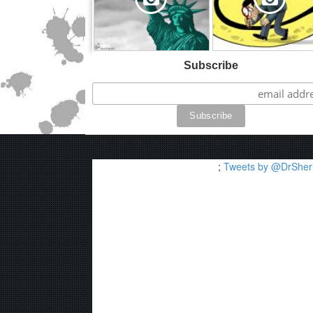
Subscribe
;
Tweets by @DrSheri