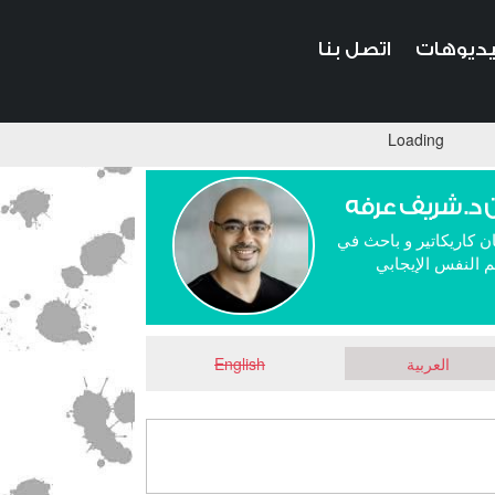
ديوهات
اتصل بنا
Loading
 د. شريف عرفه
ن كاريكاتير و باحث في
 النفس الإيجابي
العربية
English