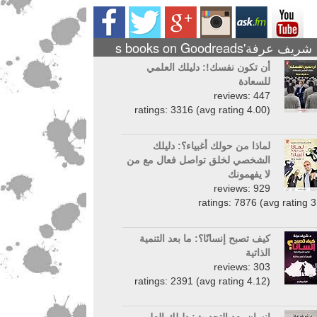
شريف عرفة's books on Goodreads
أن تكون نفسك!: دليلك العلمي
للسعادة
reviews: 447
ratings: 3316 (avg rating 4.00)
لماذا من حولك أغبياء؟: دليلك
الشخصي لخلق تواصل فعال مع من
لا يفهمونك
reviews: 929
ratings: 7876 (avg rating 3
كيف تصبح إنسانًا؟: ما بعد التنمية
الذاتية
reviews: 303
ratings: 2391 (avg rating 4.12)